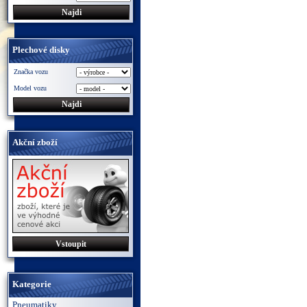
Plechové disky
Značka vozu
Model vozu
Akční zboží
Vstoupit
Kategorie
Pneumatiky