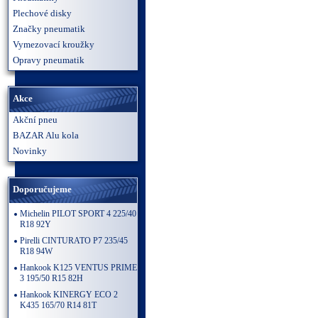
Plechové disky
Značky pneumatik
Vymezovací kroužky
Opravy pneumatik
Akce
Akční pneu
BAZAR Alu kola
Novinky
Doporučujeme
Michelin PILOT SPORT 4 225/40
R18 92Y
Pirelli CINTURATO P7 235/45
R18 94W
Hankook K125 VENTUS PRIME
3 195/50 R15 82H
Hankook KINERGY ECO 2
K435 165/70 R14 81T