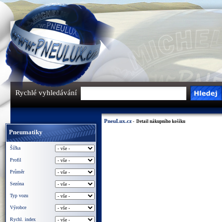
Rychlé vyhledávání
PneuLux.cz
- Detail nákupního košíku
Pneumatiky
Šířka
Profil
Průměr
Sezóna
Typ vozu
Výrobce
Rychl. index