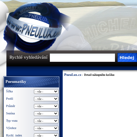
Rychlé vyhledávání
PneuLux.cz
- Detail nákupního košíku
Pneumatiky
Šířka
Profil
Průměr
Sezóna
Typ vozu
Výrobce
Rychl. index