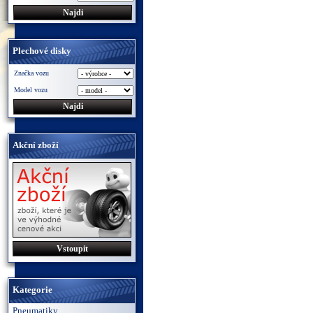
Plechové disky
Značka vozu
Model vozu
Akční zboží
Vstoupit
Kategorie
Pneumatiky