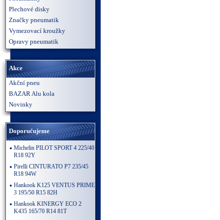
Plechové disky
Značky pneumatik
Vymezovací kroužky
Opravy pneumatik
Akce
Akční pneu
BAZAR Alu kola
Novinky
Doporučujeme
Michelin PILOT SPORT 4 225/40
R18 92Y
Pirelli CINTURATO P7 235/45
R18 94W
Hankook K125 VENTUS PRIME
3 195/50 R15 82H
Hankook KINERGY ECO 2
K435 165/70 R14 81T