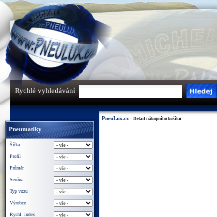
Rychlé vyhledávání
PneuLux.cz
- Detail nákupního košíku
Pneumatiky
Šířka
Profil
Průměr
Sezóna
Typ vozu
Výrobce
Rychl. index