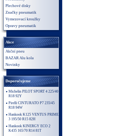
Plechové disky
Značky pneumatik
Vymezovací kroužky
Opravy pneumatik
Akce
Akční pneu
BAZAR Alu kola
Novinky
Doporučujeme
Michelin PILOT SPORT 4 225/40
R18 92Y
Pirelli CINTURATO P7 235/45
R18 94W
Hankook K125 VENTUS PRIME
3 195/50 R15 82H
Hankook KINERGY ECO 2
K435 165/70 R14 81T