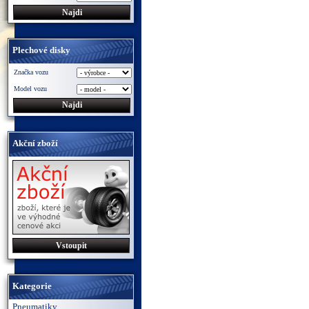
Plechové disky
Značka vozu
Model vozu
Akční zboží
Vstoupit
Kategorie
Pneumatiky