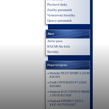
Plechové disky
Značky pneumatik
Vymezovací kroužky
Opravy pneumatik
Akce
Akční pneu
BAZAR Alu kola
Novinky
Doporučujeme
Michelin PILOT SPORT 4 225/40
R18 92Y
Pirelli CINTURATO P7 235/45
R18 94W
Hankook K125 VENTUS PRIME
3 195/50 R15 82H
Hankook KINERGY ECO 2
K435 165/70 R14 81T