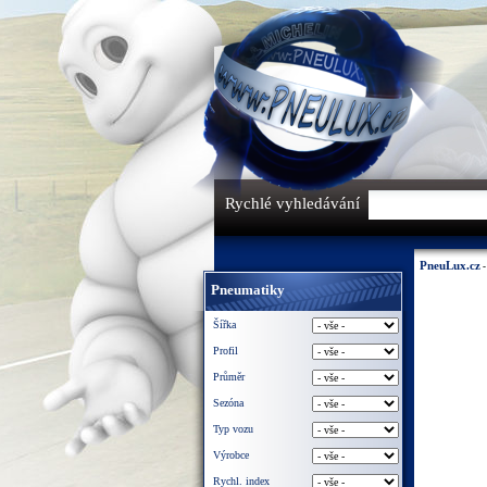
Rychlé vyhledávání
PneuLux.cz
-
Pneumatiky
Šířka
Profil
Průměr
Sezóna
Typ vozu
Výrobce
Rychl. index