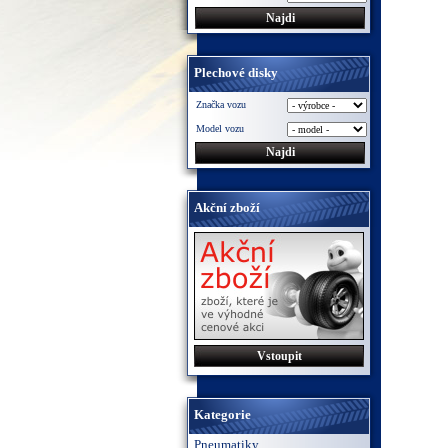
Plechové disky
Značka vozu
Model vozu
Akční zboží
Vstoupit
Kategorie
Pneumatiky