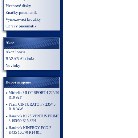
Plechové disky
Značky pneumatik
Vymezovací kroužky
Opravy pneumatik
Akce
Akční pneu
BAZAR Alu kola
Novinky
Doporučujeme
Michelin PILOT SPORT 4 225/40
R18 92Y
Pirelli CINTURATO P7 235/45
R18 94W
Hankook K125 VENTUS PRIME
3 195/50 R15 82H
Hankook KINERGY ECO 2
K435 165/70 R14 81T