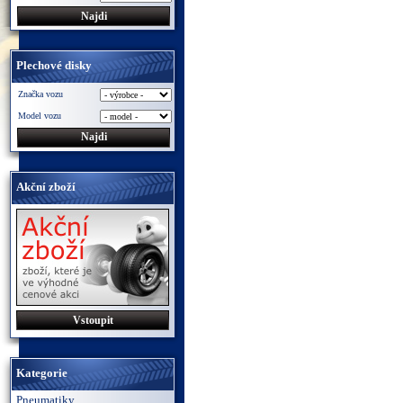
Plechové disky
Značka vozu
Model vozu
Akční zboží
Vstoupit
Kategorie
Pneumatiky