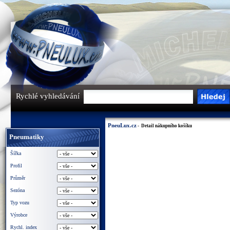
Rychlé vyhledávání
PneuLux.cz
- Detail nákupního košíku
Pneumatiky
Šířka
Profil
Průměr
Sezóna
Typ vozu
Výrobce
Rychl. index