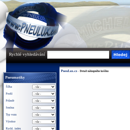
Rychlé vyhledávání
PneuLux.cz
- Detail nákupního košíku
Pneumatiky
Šířka
Profil
Průměr
Sezóna
Typ vozu
Výrobce
Rychl. index