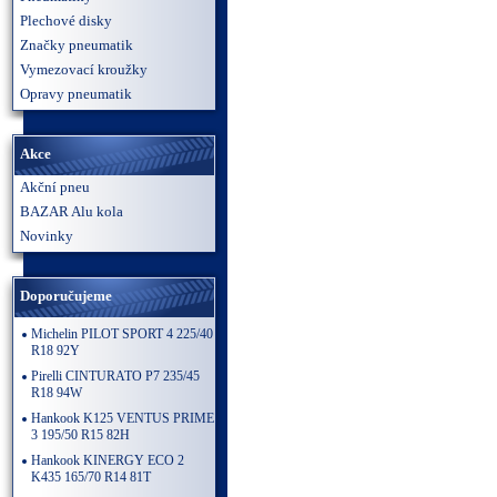
Plechové disky
Značky pneumatik
Vymezovací kroužky
Opravy pneumatik
Akce
Akční pneu
BAZAR Alu kola
Novinky
Doporučujeme
Michelin PILOT SPORT 4 225/40
R18 92Y
Pirelli CINTURATO P7 235/45
R18 94W
Hankook K125 VENTUS PRIME
3 195/50 R15 82H
Hankook KINERGY ECO 2
K435 165/70 R14 81T