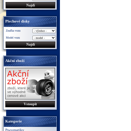
Plechové disky
Značka vozu
Model vozu
Akční zboží
Vstoupit
Kategorie
Pneumatiky