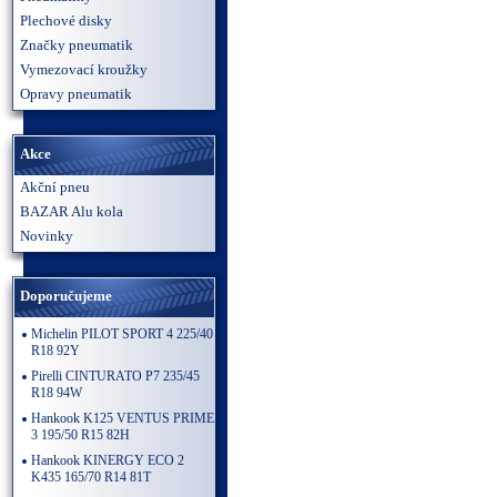
Plechové disky
Značky pneumatik
Vymezovací kroužky
Opravy pneumatik
Akce
Akční pneu
BAZAR Alu kola
Novinky
Doporučujeme
Michelin PILOT SPORT 4 225/40
R18 92Y
Pirelli CINTURATO P7 235/45
R18 94W
Hankook K125 VENTUS PRIME
3 195/50 R15 82H
Hankook KINERGY ECO 2
K435 165/70 R14 81T