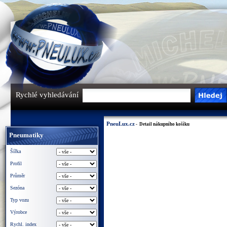
Rychlé vyhledávání
PneuLux.cz
- Detail nákupního košíku
Pneumatiky
Šířka
Profil
Průměr
Sezóna
Typ vozu
Výrobce
Rychl. index