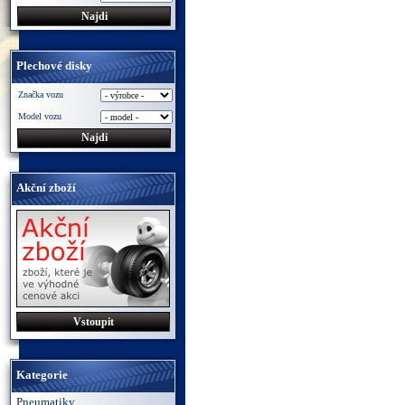
Plechové disky
Značka vozu
Model vozu
Akční zboží
Vstoupit
Kategorie
Pneumatiky