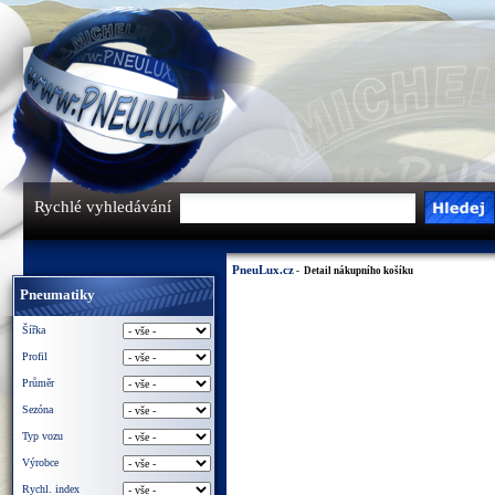
Rychlé vyhledávání
PneuLux.cz
- Detail nákupního košíku
Pneumatiky
Šířka
Profil
Průměr
Sezóna
Typ vozu
Výrobce
Rychl. index