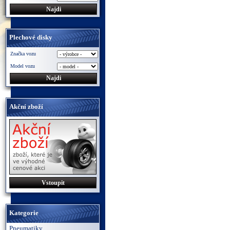
Plechové disky
Značka vozu
Model vozu
Akční zboží
Vstoupit
Kategorie
Pneumatiky