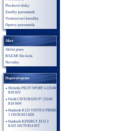
Plechové disky
Značky pneumatik
Vymezovací kroužky
Opravy pneumatik
Akce
Akční pneu
BAZAR Alu kola
Novinky
Doporučujeme
Michelin PILOT SPORT 4 225/40
R18 92Y
Pirelli CINTURATO P7 235/45
R18 94W
Hankook K125 VENTUS PRIME
3 195/50 R15 82H
Hankook KINERGY ECO 2
K435 165/70 R14 81T