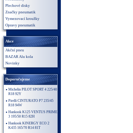
Plechové disky
Značky pneumatik
Vymezovací kroužky
Opravy pneumatik
Akce
Akční pneu
BAZAR Alu kola
Novinky
Doporučujeme
Michelin PILOT SPORT 4 225/40
R18 92Y
Pirelli CINTURATO P7 235/45
R18 94W
Hankook K125 VENTUS PRIME
3 195/50 R15 82H
Hankook KINERGY ECO 2
K435 165/70 R14 81T