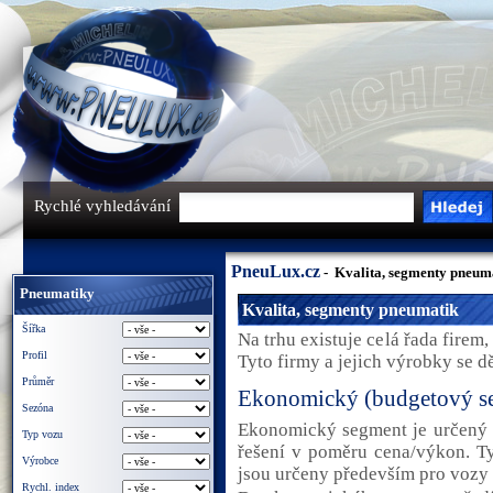
Rychlé vyhledávání
PneuLux.cz
- Kvalita, segmenty pneum
Pneumatiky
Kvalita, segmenty pneumatik
Šířka
Na trhu existuje celá řada firem
Profil
Tyto firmy a jejich výrobky se dě
Průměr
Ekonomický (budgetový s
Sezóna
Ekonomický segment je určený pr
Typ vozu
řešení v poměru cena/výkon. Ty
Výrobce
jsou určeny především pro vozy ni
Rychl. index