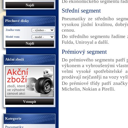
Do ekonomického segmentu řadí
Střední segment
Pneumatiky ze středního segme
Plechové disky
vysokou jízdní kvalitou, dob
cenou.
Značka vozu
Do středního segmentu řadíme 
Model vozu
Fulda, Uniroyal a další.
Prémiový segment
Do prémiového segmentu patří 
Akční zboží
výkonem a vybroušenými vlastn
velmi vysoké spotřebitelské 
prodávají nejčastěji na vozy vyšš
Do prémiové třídy patří značky
Michelin, Nokian a Pirelli.
Vstoupit
Kategorie
Pneumatiky