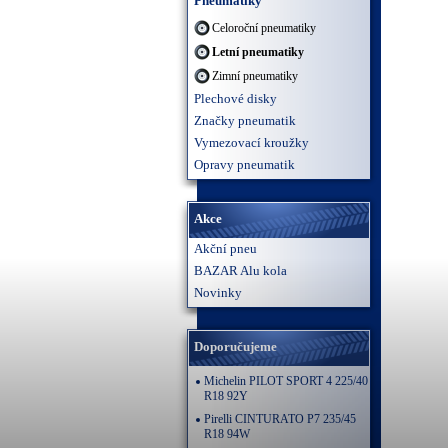
Pneumatiky
Celoroční pneumatiky
Letní pneumatiky
Zimní pneumatiky
Plechové disky
Značky pneumatik
Vymezovací kroužky
Opravy pneumatik
Akce
Akční pneu
BAZAR Alu kola
Novinky
Doporučujeme
Michelin PILOT SPORT 4 225/40
R18 92Y
Pirelli CINTURATO P7 235/45
R18 94W