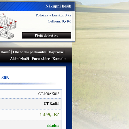
Nákupní košík
Položek v košíku: 0 ks
Celkem: 0,- Kč
Přejít do košíku
Domů
Obchodní podmínky
Doprava
Akční zboží
Pneu rádce
Kontakt
 80N
GT-100AK013
GT Radial
1 499,- Kč
skladem