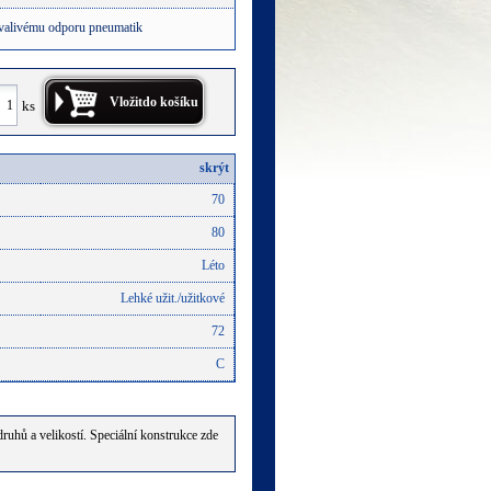
 valivému odporu pneumatik
ks
skrýt
70
80
Léto
Lehké užit./užitkové
72
C
hů a velikostí. Speciální konstrukce zde