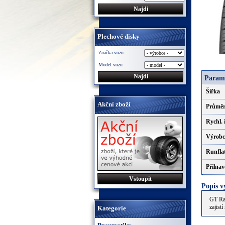
Plechové disky
Značka vozu
Model vozu
Param
Šířka
Akční zboží
Průmě
Rychl. 
Výrobc
Runfla
Přilnav
Vstoupit
Popis 
GT Rad
zajist
Kategorie