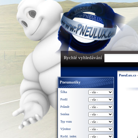
Rychlé vyhledávání
PneuLux.cz
Pneumatiky
Šířka
Profil
Průměr
Sezóna
Typ vozu
Výrobce
Rychl. index