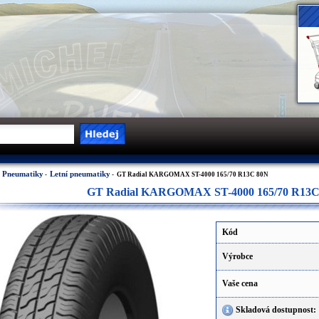
Pneumatiky
Letní pneumatiky
-
-
- GT Radial KARGOMAX ST-4000 165/70 R13C 80N
GT Radial KARGOMAX ST-4000 165/70 R13C
Kód
Výrobce
Vaše cena
Skladová dostupnost: