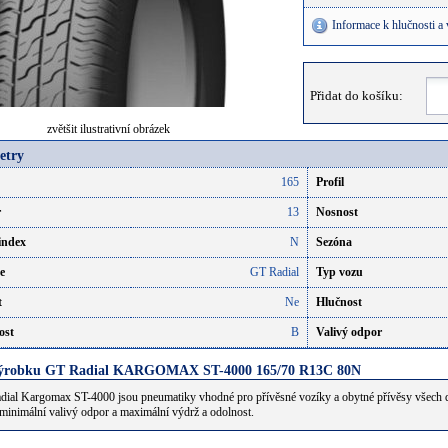
Informace k hlučnosti a
Přidat do košíku:
zvětšit ilustrativní obrázek
etry
165
Profil
r
13
Nosnost
index
N
Sezóna
e
GT Radial
Typ vozu
t
Ne
Hlučnost
ost
B
Valivý odpor
výrobku GT Radial KARGOMAX ST-4000 165/70 R13C 80N
ial Kargomax ST-4000 jsou pneumatiky vhodné pro přívěsné vozíky a obytné přívěsy všech dru
í minimální valivý odpor a maximální výdrž a odolnost.