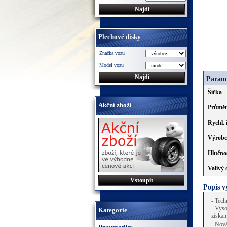
Plechové disky
Značka vozu
Model vozu
Param
Šířka
Akční zboží
Průmě
Rychl. 
Výrobc
Hlučno
Valivý
Vstoupit
Popis 
- Tech
- Vyso
Kategorie
získa
- Nová