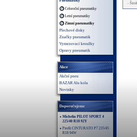
Pneumatiky
- Širo
Celoroční pneumatiky
Letní pneumatiky
Zimní pneumatiky
Plechové disky
Značky pneumatik
Vymezovací kroužky
Opravy pneumatik
Akce
Akční pneu
BAZAR Alu kola
Novinky
Doporučujeme
Michelin PILOT SPORT 4
225/40 R18 92Y
Pirelli CINTURATO P7 235/45
R18 94W