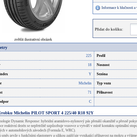
Informace k hlučnosti a
Přidat do košíku:
zvětšit ilustrativní obrázek
etry
225
Profil
r
18
Nosnost
index
Y
Sezóna
e
Michelin
Typ vozu
st
71
Přilnavost
 odpor
C
výrobku Michelin PILOT SPORT 4 225/40 R18 92Y
nologie Dynamic Response: hybridní aramidovo-nylonový pás přenáší okamžitě a přesně pokyny 
ce reaktivní dezén se nepřetržitě uzpůsobuje vozovce a vytváří v místě kontaktu optimální stop
ných v automobilových závodech (Formula E, WRC).
 směs pryže s funkčními elastomery a silikou zajišťuje vynikající přilnavost na mokru a výjime