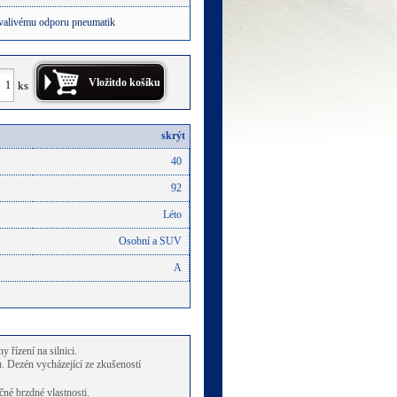
 valivému odporu pneumatik
ks
skrýt
40
92
Léto
Osobní a SUV
A
řízení na silnici.
u. Dezén vycházející ze zkušeností
čné brzdné vlastnosti.