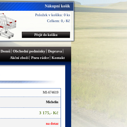
Nákupní košík
Položek v košíku: 0 ks
Celkem: 0,- Kč
Přejít do košíku
Domů
Obchodní podmínky
Doprava
Akční zboží
Pneu rádce
Kontakt
Y
MI-674619
Michelin
3 175,- Kč
na dotaz