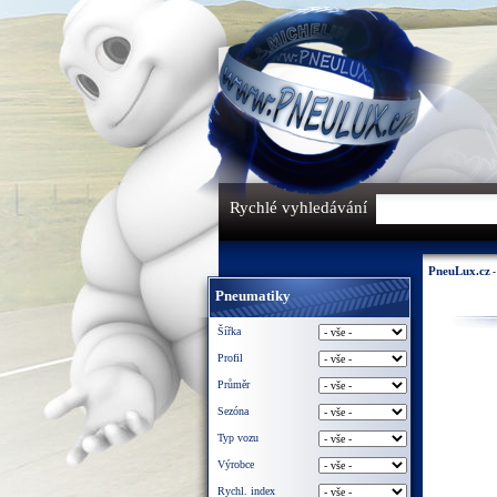
Rychlé vyhledávání
PneuLux.cz
Pneumatiky
Šířka
Profil
Průměr
Sezóna
Typ vozu
Výrobce
Rychl. index