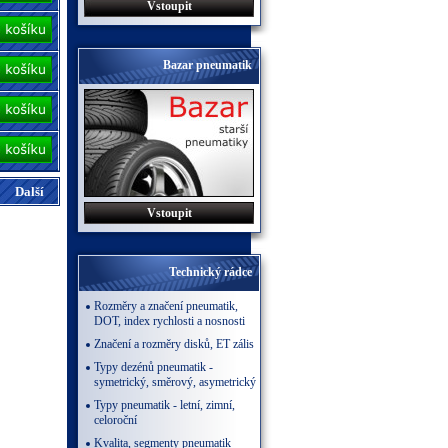
Vstoupit
Bazar pneumatik
Další
Vstoupit
Technický rádce
Rozměry a značení pneumatik,
DOT, index rychlosti a nosnosti
Značení a rozměry disků, ET zális
Typy dezénů pneumatik -
symetrický, směrový, asymetrický
Typy pneumatik - letní, zimní,
celoroční
Kvalita, segmenty pneumatik