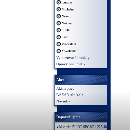
Kumho
Michelin
Nexen
Nokian
Pirelli
Sava
Vredestein
Yokohama
Vymezovací kroužky
Opravy pneumatik
Akce
Akční pneu
BAZAR Alu kola
Novinky
Doporučujeme
Michelin PILOT SPORT 4 225/40