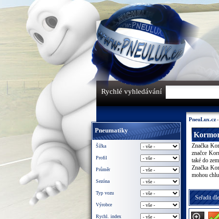
Rychlé vyhledávání
PneuLux.cz
Pneumatiky
Kormo
Značka Kor
Šířka
značce Kor
Profil
také do zem
Značka Kor
Průměr
mohou chlub
Sezóna
Typ vozu
Seřadit dle
Výrobce
Rychl. index