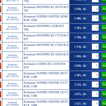
(KO-226477)
71Q
Kormoran SNOWPRO B2 165/70 R13
Kormoran
1 638,- Kč
(KO-102397)
79T
Kormoran VANPRO WINTER 185/80
Kormoran
2 488,- Kč
(KO-289218)
R14C 102R
Kormoran SNOWPRO 155/80 R13
Kormoran
1 563,- Kč
(KO-162205)
79Q
Kormoran SNOWPRO B2 175/70 R13
Kormoran
1 784,- Kč
(KO-945135)
82T
Kormoran SNOWPRO B2 175/65 R14
Kormoran
1 578,- Kč
(KO-094676)
82T
Kormoran SNOWPRO B2 185/65 R14
Kormoran
1 284,- Kč
(KO-103357)
86T
Kormoran GAMMA B2 225/50 R16
Kormoran
3 058,- Kč
(KO-257250)
92W
Kormoran VANPRO WINTER 205/75
Kormoran
2 365,- Kč
(KO-726719)
R16C 110R
Kormoran VANPRO WINTER 215/75
Kormoran
2 533,- Kč
(KO-474914)
R16C 113R
Kormoran VANPRO WINTER 225/75
Kormoran
2 675,- Kč
(KO-526503)
R16C 118R
Kormoran VANPRO WINTER 195/70
Kormoran
2 427,- Kč
(KO-899309)
R15C 104R