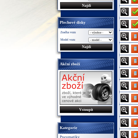
Plechové disky
Značka vozu
Model vozu
Akční zboží
Vstoupit
Kategorie
Pneumatiky