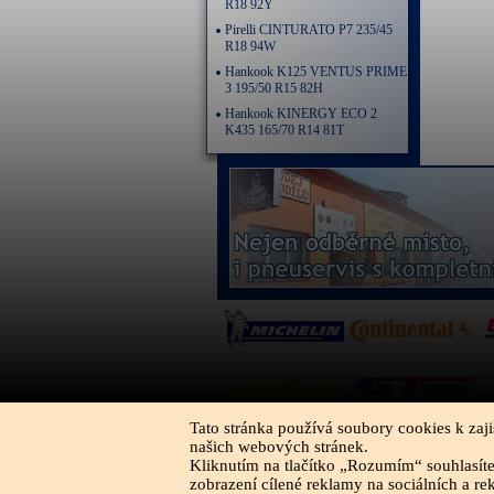
R18 92Y
Pirelli CINTURATO P7 235/45
R18 94W
Hankook K125 VENTUS PRIME
3 195/50 R15 82H
Hankook KINERGY ECO 2
K435 165/70 R14 81T
Tato stránka používá soubory cookies k zaji
našich webových stránek.
Kliknutím na tlačítko „Rozumím“ souhlasít
zobrazení cílené reklamy na sociálních a re