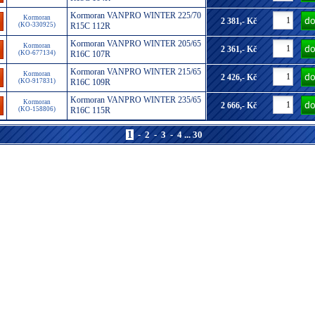
Kormoran VANPRO WINTER 225/70
Kormoran
2 381,- Kč
(KO-330925)
R15C 112R
Kormoran VANPRO WINTER 205/65
Kormoran
2 361,- Kč
(KO-677134)
R16C 107R
Kormoran VANPRO WINTER 215/65
Kormoran
2 426,- Kč
(KO-917831)
R16C 109R
Kormoran VANPRO WINTER 235/65
Kormoran
2 666,- Kč
(KO-158806)
R16C 115R
1
-
2
-
3
-
4
...
30