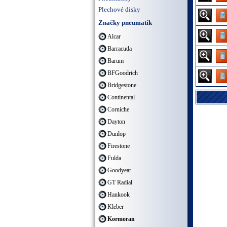
Plechové disky
Značky pneumatik
Alcar
Barracuda
Barum
BFGoodrich
Bridgestone
Continental
Corniche
Dayton
Dunlop
Firestone
Fulda
Goodyear
GT Radial
Hankook
Kleber
Kormoran