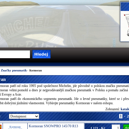
Značky pneumatik
-
- Kormoran
ran
moran patří od roku 1995 pod společnost Michelin, jde původně o polskou značku pneumati
moran velmi pomohl a dnes je nejprodávanější značkou pneumatik v Polsku a pomalu začíná
í Evropy a Asie.
moran patří do ekonomického segmentu pneumatik. Jde o levné pneumatiky, které se i přes
it dobrými jízdními vlastnostmi. Vybírejte pneumatiky Kormoran v našem eshopu.
Zobrazení:
kata
1
-
2
:
Kormoran SNOWPRO 145/70 R13
Kormoran
1 121,- Kč