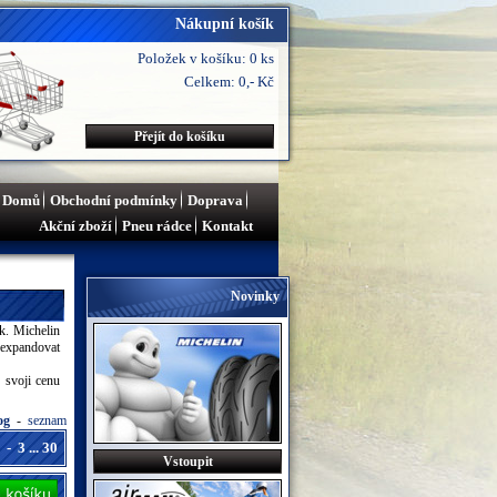
Nákupní košík
Položek v košíku: 0 ks
Celkem: 0,- Kč
Přejít do košíku
Domů
Obchodní podmínky
Doprava
Akční zboží
Pneu rádce
Kontakt
Novinky
k. Michelin
 expandovat
 svoji cenu
log
-
seznam
-
3
...
30
Vstoupit