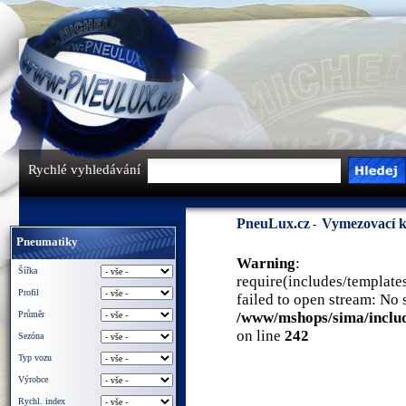
Rychlé vyhledávání
PneuLux.cz
Vymezovací 
-
Pneumatiky
Warning
:
Šířka
require(includes/template
Profil
failed to open stream: No s
Průměr
/www/mshops/sima/inclu
on line
242
Sezóna
Typ vozu
Výrobce
Rychl. index