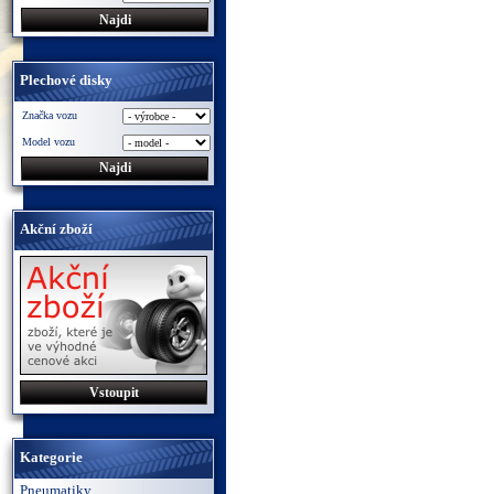
Plechové disky
Značka vozu
Model vozu
Akční zboží
Vstoupit
Kategorie
Pneumatiky