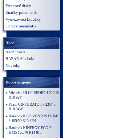
Plechové disky
Značky pneumatik
Vymezovací kroužky
Opravy pneumatik
Akce
Akční pneu
BAZAR Alu kola
Novinky
Doporučujeme
Michelin PILOT SPORT 4 225/40
R18 92Y
Pirelli CINTURATO P7 235/45
R18 94W
Hankook K125 VENTUS PRIME
3 195/50 R15 82H
Hankook KINERGY ECO 2
K435 165/70 R14 81T