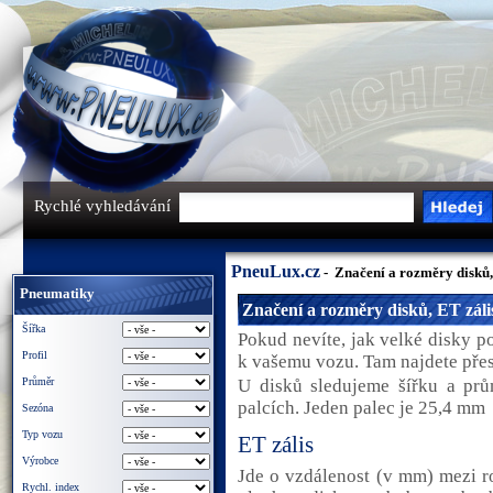
Rychlé vyhledávání
PneuLux.cz
- Značení a rozměry disků,
Pneumatiky
Značení a rozměry disků, ET záli
Šířka
Pokud nevíte, jak velké disky p
Profil
k vašemu vozu. Tam najdete přes
Průměr
U disků sledujeme šířku a prů
palcích. Jeden palec je 25,4 mm
Sezóna
Typ vozu
ET zális
Výrobce
Jde o vzdálenost (v mm) mezi r
Rychl. index