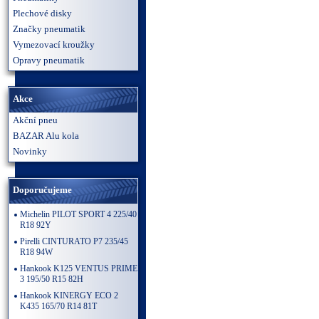
Plechové disky
Značky pneumatik
Vymezovací kroužky
Opravy pneumatik
Akce
Akční pneu
BAZAR Alu kola
Novinky
Doporučujeme
Michelin PILOT SPORT 4 225/40
R18 92Y
Pirelli CINTURATO P7 235/45
R18 94W
Hankook K125 VENTUS PRIME
3 195/50 R15 82H
Hankook KINERGY ECO 2
K435 165/70 R14 81T