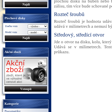
plochou disku na buben nebo 
zálisu, tím více bude schované 
Rozteč šroubů
Plechové disky
Rozteč šroubů je hodnota udáva
udává v milimetrech a nemusí b
Značka vozu
Model vozu
Středový, středící otvor
Jde o otvor na disku, kolu, kte
Udává se v milimetrech. Ten
průkazu.
Akční zboží
Vstoupit
Kategorie
Pneumatiky